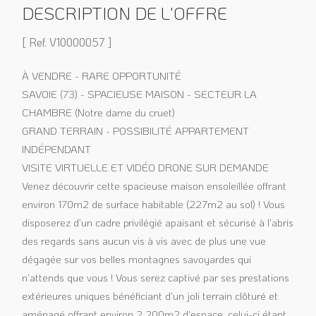
DESCRIPTION DE L'OFFRE
[ Ref. V10000057 ]
À VENDRE - RARE OPPORTUNITÉ
SAVOIE (73) - SPACIEUSE MAISON - SECTEUR LA
CHAMBRE (Notre dame du cruet)
GRAND TERRAIN - POSSIBILITÉ APPARTEMENT
INDÉPENDANT
VISITE VIRTUELLE ET VIDÉO DRONE SUR DEMANDE
Venez découvrir cette spacieuse maison ensoleillée offrant
environ 170m2 de surface habitable (227m2 au sol) ! Vous
disposerez d’un cadre privilégié apaisant et sécurisé à l’abris
des regards sans aucun vis à vis avec de plus une vue
dégagée sur vos belles montagnes savoyardes qui
n’attends que vous ! Vous serez captivé par ses prestations
extérieures uniques bénéficiant d'un joli terrain clôturé et
aménagé offrant environ 2 200m2 d'espace, celui-ci étant