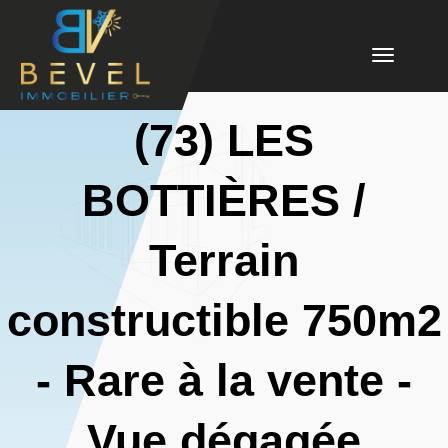
Toggle
navigation
(73) LES
BOTTIÈRES /
Terrain
constructible 750m2
- Rare à la vente -
Vue dégagée