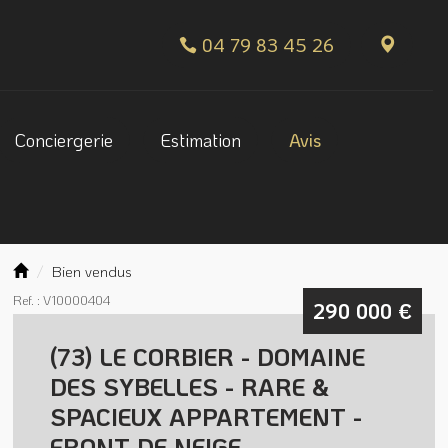
04 79 83 45 26
Conciergerie
Estimation
Avis
Bien vendus
Ref. : V10000404
290 000
€
(73) LE CORBIER - DOMAINE
DES SYBELLES - RARE &
SPACIEUX APPARTEMENT -
FRONT DE NEIGE