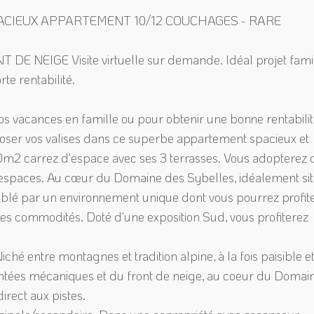
 SPACIEUX APPARTEMENT 10/12 COUCHAGES - RARE
 NEIGE Visite virtuelle sur demande. Idéal projet famil
te rentabilité.
os vacances en famille ou pour obtenir une bonne rentabilit
 poser vos valises dans ce superbe appartement spacieux et
m2 carrez d'espace avec ses 3 terrasses. Vous adopterez 
 espaces. Au cœur du Domaine des Sybelles, idéalement si
omblé par un environnement unique dont vous pourrez profite
tes commodités. Doté d'une exposition Sud, vous profiterez
hé entre montagnes et tradition alpine, à la fois paisible e
ntées mécaniques et du front de neige, au coeur du Domai
irect aux pistes.