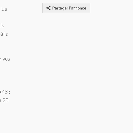
plus
Partager l'annonce
ds
à la
r vos
A43 :
à 25