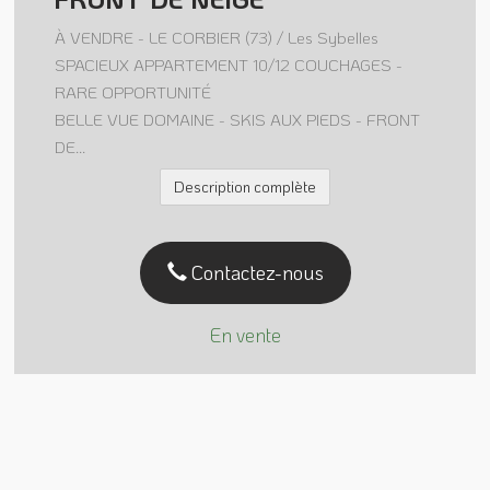
À VENDRE - LE CORBIER (73) / Les Sybelles
SPACIEUX APPARTEMENT 10/12 COUCHAGES -
RARE OPPORTUNITÉ
BELLE VUE DOMAINE - SKIS AUX PIEDS - FRONT
DE...
Description complète
Contactez-nous
En vente