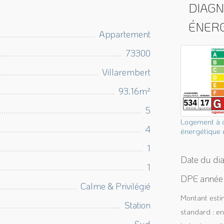
DIAG
ÉNER
Appartement
73300
Villarembert
93.16m²
5
Logement à 
4
énergétique 
1
Date du di
1
DPE année 
Calme & Privilégié
Montant esti
Station
standard : e
Sud