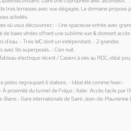
ncipale/secondaire. Dans une copropriété avec ascenseur,
r de trois terrasses avec vue dégagée. Le domaine propose 
es activités.
s où vous découvrirez : - Une spacieuse entrée avec gran
 de baies vitrées offrant une sublime vue & donnant accès 
lles d'eau. - Trois WC dont un indépendant. - 2 grandes
avec lits superposés. - Coin nuit.
 Tableau électrique récent / Casiers à skis au RDC, idéal pou
 pistes regroupant 6 stations. - Idéal été comme hiver.-
proximité du tunnel de Fréjus : Italie- Accès facile par l'
es-Bains.- Gare internationale de Saint-Jean-de-Maurienne 