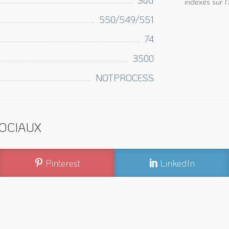
indexés sur 
550/549/551
74
3500
NOTPROCESS
OCIAUX
Pinterest
LinkedIn