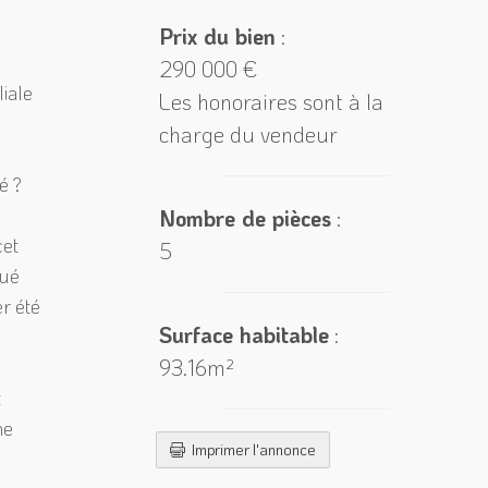
Prix du bien
:
290 000 €
iale
Les honoraires sont à la
charge du vendeur
é ?
Nombre de pièces
:
cet
5
tué
r été
Surface habitable
:
93.16m²
t
ne
Imprimer l'annonce