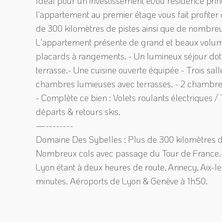
Idéal pour un investissement et/ou résidence pri
l'appartement au premier étage vous fait profite
de 300 kilomètres de pistes ainsi que de nombreus
L'appartement présente de grand et beaux volume
placards à rangements. - Un lumineux séjour doté
terrasse.- Une cuisine ouverte équipée - Trois sa
chambres lumieuses avec terrasses. - 2 chambres 
- Complète ce bien : Volets roulants électriques /
départs & retours skis.
—--------
Domaine Des Sybelles : Plus de 300 kilomètres de
Nombreux cols avec passage du Tour de France.- À 
Lyon étant à deux heures de route, Annecy, Aix-l
minutes. Aéroports de Lyon & Genève à 1h50.