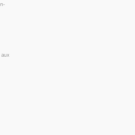
en-
e aux
u