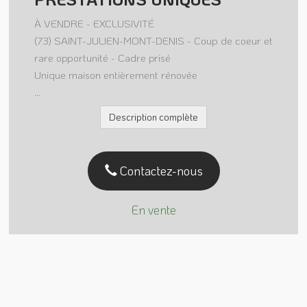
À VENDRE - EXCLUSIVITÉ
(73) SAINT-JULIEN-MONT-DENIS - Coup de coeur et
rare opportunité - Cadre prisé
Unique maison entièrement rénovée
...
Description complète
Contactez-nous
En vente