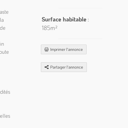
vaste
Surface habitable
:
la
185m²
 de
in
Imprimer l'annonce
toute
Partager l'annonce
dités
elles