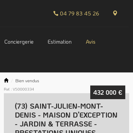
04 79 83 45 26
Conciergerie
Estimation
Avis
Bien vendus
Ref. : V50000334
432 000
€
(73) SAINT-JULIEN-MONT-
DENIS - MAISON D’EXCEPTION
- JARDIN & TERRASSE -
PRESTATIONS UNIQUES