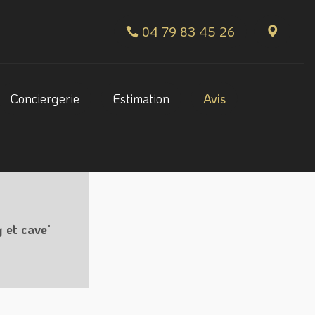
04 79 83 45 26
Conciergerie
Estimation
Avis
 et cave
"