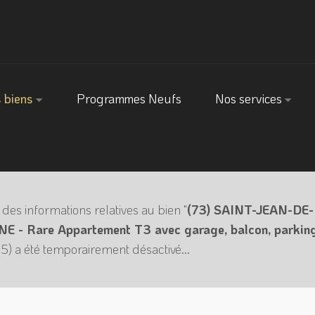
 biens
Programmes Neufs
Nos services
 des informations relatives au bien "
(73) SAINT-JEAN-DE-
 - Rare Appartement T3 avec garage, balcon, parking
) a été temporairement désactivé...