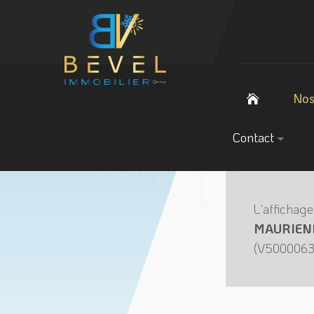
Nos
Contact
L'affichage
MAURIENNE
(V50000635