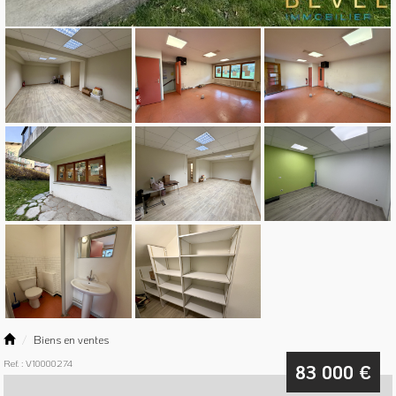
Biens en ventes
Ref. : V10000274
83 000
€