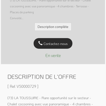
(73) LA TOUSSUIRE - Rare opportunité sur le secteur - Chalet
cocooning avec vue panoramique - 4 chambres - Terrasse -
Places de parking
Convoité...
Description complète
Contactez-nous
En vente
DESCRIPTION DE L'OFFRE
[ Ref. V50000729 ]
(73) LA TOUSSUIRE - Rare opportunité sur le secteur -
Chalet cocooning avec vue panoramique - 4 chambres -